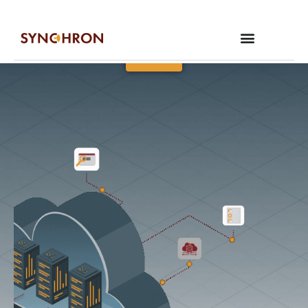
Güçlü altyapımızla Yanınızdayız
Bilgi Al