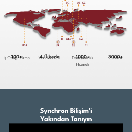
100+
4 Ülkede
1000+
3000+
İş Ortağı Firma
Veri Merkezi
Danışmanlık
Sunucu
Hizmeti
Synchron Bilişim'i
Yakından Tanıyın