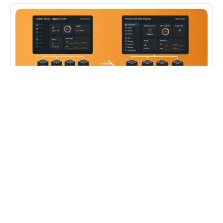
BULUT TEKNOLOJILERI
,
YÖNETILEN HIZMETLER
VMware Alternatifleri: Proxmox Kurumsal
Firmalar İçin Doğru Tercih mi?
VMware’de Ne Değişti? Broadcom’un 2023’te
VMware’i satın almasının ardından tablo hızla
değişti. Perpetual lisanslar kaldırıldı, her şey
abonelik modeline bağlandı. Daha önce ayrı satın
alınabilen