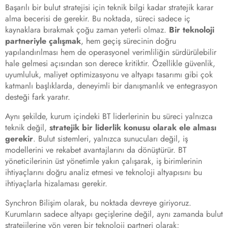
Başarılı bir bulut stratejisi için teknik bilgi kadar stratejik karar
alma becerisi de gerekir. Bu noktada, süreci sadece iç
kaynaklara bırakmak çoğu zaman yeterli olmaz.
Bir teknoloji
partneriyle çalışmak
, hem geçiş sürecinin doğru
yapılandırılması hem de operasyonel verimliliğin sürdürülebilir
hale gelmesi açısından son derece kritiktir. Özellikle güvenlik,
uyumluluk, maliyet optimizasyonu ve altyapı tasarımı gibi çok
katmanlı başlıklarda, deneyimli bir danışmanlık ve entegrasyon
desteği fark yaratır.
Aynı şekilde, kurum içindeki BT liderlerinin bu süreci yalnızca
teknik değil,
stratejik bir liderlik konusu olarak ele alması
gerekir
. Bulut sistemleri, yalnızca sunucuları değil, iş
modellerini ve rekabet avantajlarını da dönüştürür. BT
yöneticilerinin üst yönetimle yakın çalışarak, iş birimlerinin
ihtiyaçlarını doğru analiz etmesi ve teknoloji altyapısını bu
ihtiyaçlarla hizalaması gerekir.
Synchron Bilişim olarak, bu noktada devreye giriyoruz.
Kurumların sadece altyapı geçişlerine değil, aynı zamanda bulut
stratejilerine yön veren bir teknoloji partneri olarak;