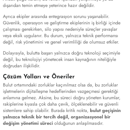
dışarıdan temin etmeye yeterince hazır değildir.
Ayrıca ekipler arasında entegrasyon sorunu yaşanabilir.
Güvenlik, operasyon ve geliştirme ekiplerinin iş birliği içinde
çalışması gerekirken, silo yapısı nedeniyle süreçler yavaşlar
veya eksik uygulanır. Bu durum, yalnızca teknik performansı
değil, risk yönetimini ve genel verimliliği de olumsuz etkiler.
Dolayısıyla, bulutta başarı yalnızca doğru teknoloji seçimiyle
değil, bu teknolojiyi yönetecek insan kaynağının niteliğiyle
doğrudan ilişkilidir.
Çözüm Yolları ve Öneriler
Bulut ortamındaki zorluklar kaçınılmaz olsa da, bu zorluklar
işletmelerin dijitalleşme hedeflerinden vazgeçmesi gerektiği
anlamına gelmez. Aksine, bu süreci doğru yöneten kurumlar,
rakiplerine kıyasla çok daha çevik, ölçeklenebilir ve güvenli
sistemlere sahip olabilir. Burada kritik nokta,
bulut geçişinin
yalnızca teknik bir tercih değil, organizasyonel bir
değişim yönetimi süreci
olduğunun anlaşılmasıdır.