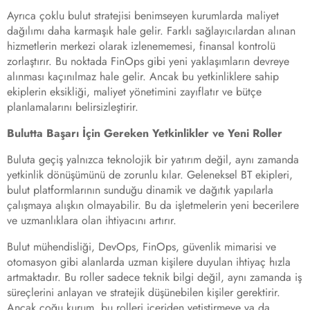
Ayrıca çoklu bulut stratejisi benimseyen kurumlarda maliyet
dağılımı daha karmaşık hale gelir. Farklı sağlayıcılardan alınan
hizmetlerin merkezi olarak izlenememesi, finansal kontrolü
zorlaştırır. Bu noktada FinOps gibi yeni yaklaşımların devreye
alınması kaçınılmaz hale gelir. Ancak bu yetkinliklere sahip
ekiplerin eksikliği, maliyet yönetimini zayıflatır ve bütçe
planlamalarını belirsizleştirir.
Bulutta Başarı İçin Gereken Yetkinlikler ve Yeni Roller
Buluta geçiş yalnızca teknolojik bir yatırım değil, aynı zamanda
yetkinlik dönüşümünü de zorunlu kılar. Geleneksel BT ekipleri,
bulut platformlarının sunduğu dinamik ve dağıtık yapılarla
çalışmaya alışkın olmayabilir. Bu da işletmelerin yeni becerilere
ve uzmanlıklara olan ihtiyacını artırır.
Bulut mühendisliği, DevOps, FinOps, güvenlik mimarisi ve
otomasyon gibi alanlarda uzman kişilere duyulan ihtiyaç hızla
artmaktadır. Bu roller sadece teknik bilgi değil, aynı zamanda iş
süreçlerini anlayan ve stratejik düşünebilen kişiler gerektirir.
Ancak çoğu kurum, bu rolleri içeriden yetiştirmeye ya da