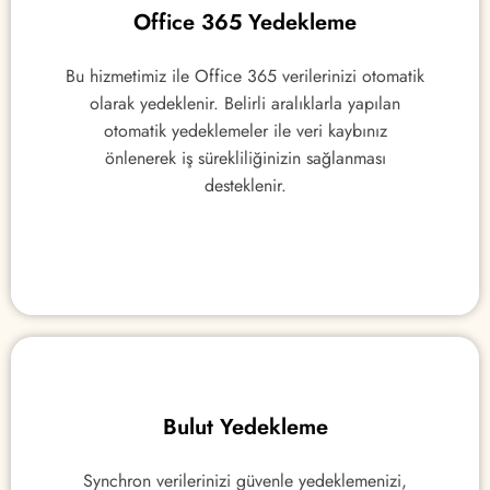
Office 365 Yedekleme
Office 365 Yedekleme
Bu hizmetimiz ile Office 365 verilerinizi otomatik
Bu hizmetimiz ile Office 365 verilerinizi otomatik
olarak yedeklenir. Belirli aralıklarla yapılan
olarak yedeklenir. Belirli aralıklarla yapılan
otomatik yedeklemeler ile veri kaybınız
otomatik yedeklemeler ile veri kaybınız
önlenerek iş sürekliliğinizin sağlanması
önlenerek iş sürekliliğinizin sağlanması
desteklenir.
desteklenir.
Bulut Yedekleme
Bulut Yedekleme
Synchron verilerinizi güvenle yedeklemenizi,
Synchron verilerinizi güvenle yedeklemenizi,