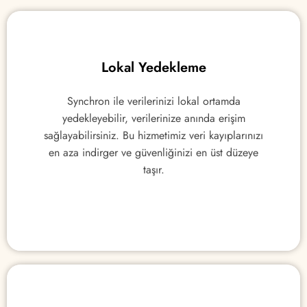
Lokal Yedekleme
Lokal Yedekleme
Synchron ile verilerinizi lokal ortamda
Synchron ile verilerinizi lokal ortamda
yedekleyebilir, verilerinize anında erişim
yedekleyebilir, verilerinize anında erişim
sağlayabilirsiniz. Bu hizmetimiz veri kayıplarınızı
sağlayabilirsiniz. Bu hizmetimiz veri kayıplarınızı
en aza indirger ve güvenliğinizi en üst düzeye
en aza indirger ve güvenliğinizi en üst düzeye
taşır.
taşır.