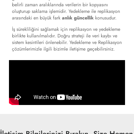
belirli zaman aralıklarında verilerin bir kopyasını
oluşturup saklama işlemidir. Yedekleme ile replikasyon
arasındaki en büyük fark
anlık güncellik
konusudur.
İş sürekliliğini sağlamak için replikasyon ve yedekleme
birlikte kullanılmalıdır. Doğru strateji ile veri kaybı ve
sistem kesintileri önlenebilir. Yedekleme ve Replikasyon
çözümlerimizle ilgili bizimle iletişime geçebilirsiniz.
İletişim Bilgilerinizi Bırakın, Size Hemen