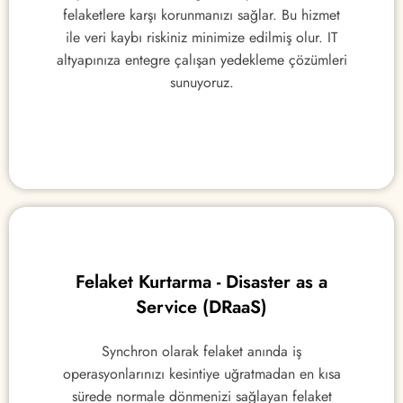
felaketlere karşı korunmanızı sağlar. Bu hizmet
felaketlere karşı korunmanızı sağlar. Bu hizmet
ile veri kaybı riskiniz minimize edilmiş olur. IT
ile veri kaybı riskiniz minimize edilmiş olur. IT
altyapınıza entegre çalışan yedekleme çözümleri
altyapınıza entegre çalışan yedekleme çözümleri
sunuyoruz.
sunuyoruz.
Felaket Kurtarma - Disaster as a
Felaket Kurtarma - Disaster as a
Service (DRaaS)
Service (DRaaS)
Synchron olarak felaket anında iş
Synchron olarak felaket anında iş
operasyonlarınızı kesintiye uğratmadan en kısa
operasyonlarınızı kesintiye uğratmadan en kısa
sürede normale dönmenizi sağlayan felaket
sürede normale dönmenizi sağlayan felaket