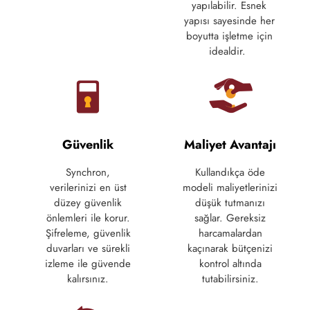
yapılabilir
.
Esnek
yapısı
sayesinde
her
boyutta
işletme
için
idealdir
.
Güvenlik
Maliyet Avantajı
Synchron,
Kullandıkça
öde
verilerinizi
en
üst
modeli
maliyetlerinizi
düzey
güvenlik
düşük
tutmanızı
önlemleri
ile
korur
.
sağlar
.
Gereksiz
Şifreleme
,
güvenlik
harcamalardan
duvarları
ve
sürekli
kaçınarak
bütçenizi
izleme
ile
güvende
kontrol
altında
kalırsınız.
tutabilirsiniz.