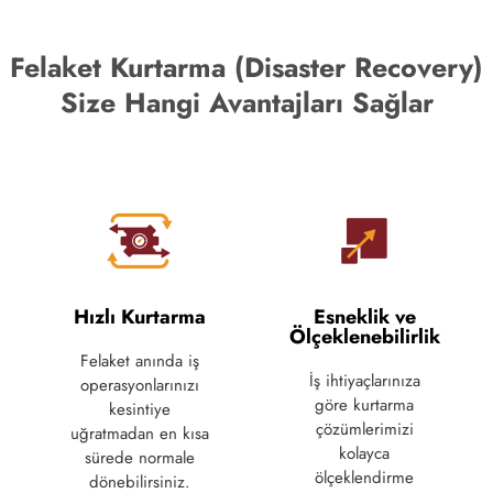
Felaket Kurtarma (Disaster Recovery)
Size Hangi Avantajları Sağlar
Hızlı Kurtarma
Esneklik ve
Ölçeklenebilirlik
Felaket
anında
i
ş
İş
ihtiyaçlarınıza
operasyonlarınızı
göre
kurtarma
kesintiye
çözümlerimizi
uğratmadan
en
kısa
kolayca
sürede
normale
ölçeklendirme
dönebilirsiniz.