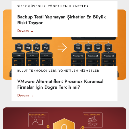
SIBER GÜVENLIK
,
YÖNETILEN HIZMETLER
Backup Testi Yapmayan Şirketler En Büyük
Riski Taşıyor
Devamı →
BULUT TEKNOLOJILERI
,
YÖNETILEN HIZMETLER
VMware Alternatifleri: Proxmox Kurumsal
Firmalar İçin Doğru Tercih mi?
Devamı →