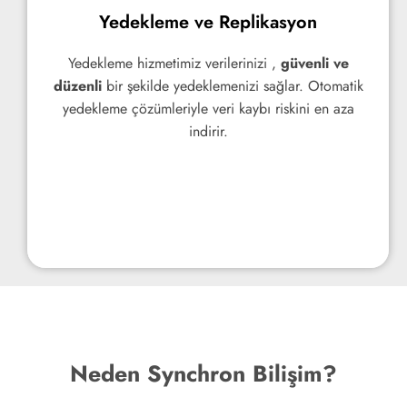
Yedekleme ve Replikasyon
Yedekleme ve Replikasyon
Yedekleme hizmetimiz verilerinizi ,
Yedekleme hizmetimiz verilerinizi ,
güvenli ve
güvenli ve
düzenli
düzenli
bir şekilde yedeklemenizi sağlar. Otomatik
bir şekilde yedeklemenizi sağlar. Otomatik
yedekleme çözümleriyle veri kaybı riskini en aza
yedekleme çözümleriyle veri kaybı riskini en aza
indirir.
indirir.
Neden Synchron Bilişim?