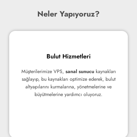
Neler Yapıyoruz?
Bulut Hizmetleri
Bulut Hizmetleri
Müşterilerimize
Müşterilerimize VPS,
sanal sunucu
sanal sunucu
kaynakları sağlayıp,
kaynakları
bu kaynakları optimize ederek, bulut altyapılarını
sağlayıp, bu kaynakları optimize ederek, bulut
kurmalarına, yönetmelerine ve büyütmelerine
altyapılarını kurmalarına, yönetmelerine ve
büyütmelerine yardımcı oluyoruz.
yardımcı oluyoruz.