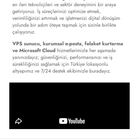
en ileri teknolojileri ve sektör deneyimini bir araya
getiriyoruz. İş süreçlerinizi optimize etmek,
verimliliğinizi artırmak ve işletmenizi dijital dönüşüm
yolunda bir adım öteye taşımak için sizinle birlikte
çalışıyoruz.
VPS sunucu, kurumsal e-posta, felaket kurtarma
ve Microsoft Cloud
hizmetlerimizle her aşamada
yanınızdayız; güvenliğinizi, performansınızı ve iş
sürekliliğinizi sağlamak için Türkiye lokasyonlu
altyapımız ve 7/24 destek ekibimizle buradayız.