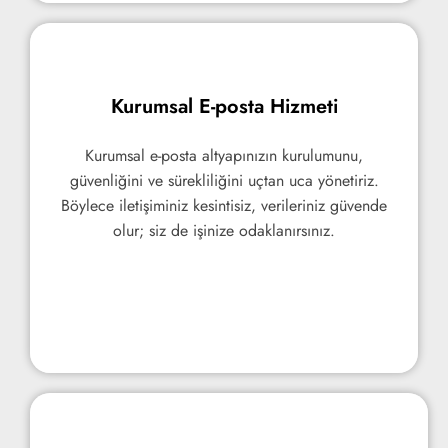
Kurumsal E-posta Hizmeti
Kurumsal E-posta Hizmeti
Kurumsal e-posta altyapınızın kurulumunu,
Kurumsal e-posta altyapınızın kurulumunu,
güvenliğini ve sürekliliğini uçtan uca yönetiriz.
güvenliğini ve sürekliliğini uçtan uca yönetiriz.
Böylece iletişiminiz kesintisiz, verileriniz güvende
Böylece iletişiminiz kesintisiz, verileriniz güvende
olur; siz de işinize odaklanırsınız.
olur; siz de işinize odaklanırsınız.