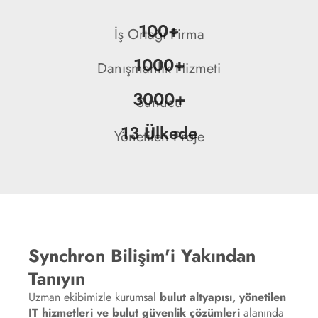
100+
İş Ortağı Firma
1000+
Danışmanlık Hizmeti
3000+
Sunucu
13 Ülkede
Yönetilen Proje
Synchron Bilişim'i Yakından
Tanıyın
Uzman ekibimizle kurumsal
bulut altyapısı, yönetilen
IT hizmetleri ve bulut güvenlik çözümleri
alanında