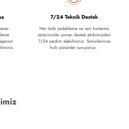
ma
7/24 Teknik Destek
lanan
Her
türlü
yedekleme
ve
veri
kurtarma
kleme
çözümleri
sürecinizde
uzman
destek
ekibimizden
aşarısız
7/24
yardım
alabilirsiniz
.
Sorunlarınıza
lirsiniz.
hızlı
çözümler
sunuyoruz
.
imiz