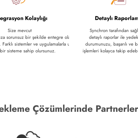
egrasyon Kolaylığı
Detaylı Raporla
Size mevcut
Synchron tarafından sağ
ıza
sorunsuz
bir
şekilde
entegre
olacak
şekilde
detaylı
tasarlanmış
raporlar
yedekleme
ile
yede
.
Farklı
sistemler
ve
uygulamalarla
uyum
durumunuzu
,
başarılı
ve
b
bir sisteme sahip olursunuz
.
işlemleri
kolayca
takip
edebi
ekleme Çözümlerinde Partnerler