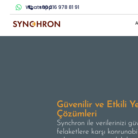
Whatsapp
+90 216 978 81 91
A
Güvenilir ve Etkili 
Çözümleri
Synchron ile verilerinizi gü
felaketlere karşı konrunabil