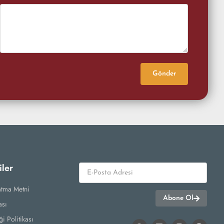
Gönder
iler
atma Metni
Abone Ol
ası
ği Politikası