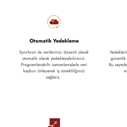
Otomatik Yedekleme
Synchron ile verilerinizi
düzenli
olarak
Yedekleri
otomatik
olarak
yedekleyebilirsiniz
.
güvenlik 
Programlanabilir
zamanlamalarla
veri
Bu sayede
kaybını
önleyerek
iş
sürekliliğinizi
e
sağlarız
.