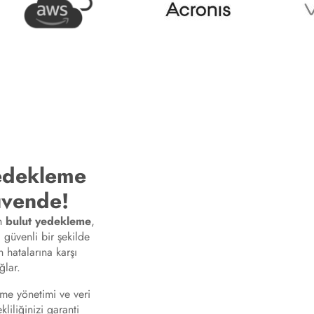
Yedekleme
üvende!
in
bulut yedekleme
,
 güvenli bir şekilde
n hatalarına karşı
ğlar.
me yönetimi ve veri
liliğinizi garanti