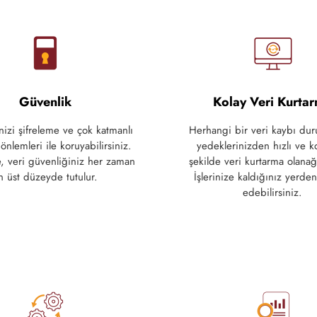
Güvenlik
Kolay Veri Kurta
nizi şifreleme ve çok katmanlı
Herhangi
bir
veri
kaybı
dur
önlemleri ile koruyabilirsiniz.
yedeklerinizden
hızlı
ve
k
, veri güvenliğiniz her zaman
şekilde
veri
kurtarma olanağı
n üst düzeyde tutulur.
İşlerinize
kaldığınız
yerden
edebilirsiniz
.