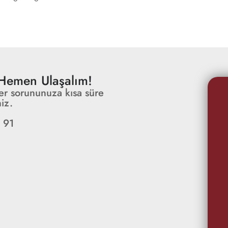
e Hemen Ulaşalım!
er sorununuza kısa süre
iz.
 91