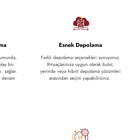
rma
Esnek Depolama
umunda
,
Farklı
depolama
seçenekleri
sunuyoruz
.
olay
bir
İhtiyaçlarınıza
uygun
olarak
bulut
,
. sağlar
.
yerinde
veya
hibrit
depolama
çözümleri
devam
arasından
seçim
yapabilirsiniz
.