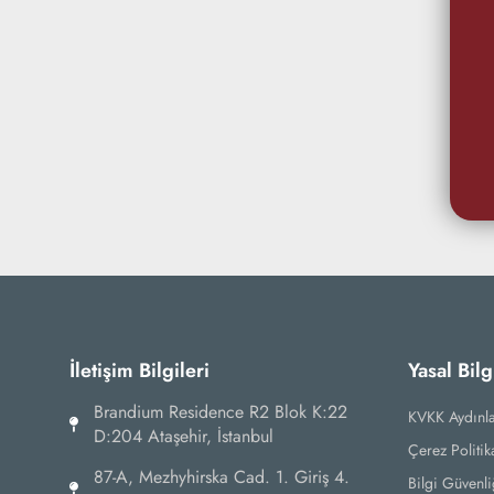
İletişim Bilgileri
Yasal Bilg
Brandium Residence R2 Blok K:22
KVKK Aydınl
D:204 Ataşehir, İstanbul
Çerez Politik
87-А, Mezhyhirska Cad. 1. Giriş 4.
Bilgi Güvenli