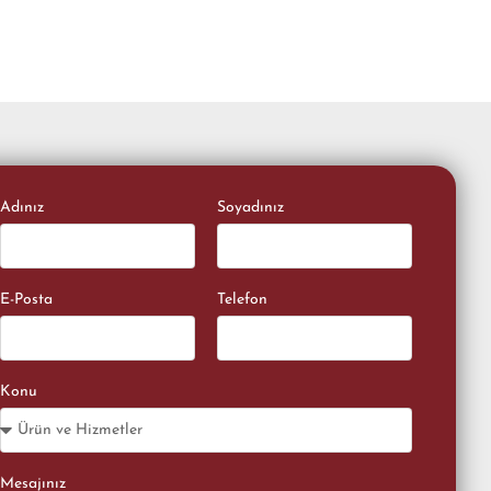
Adınız
Soyadınız
E-Posta
Telefon
Konu
Mesajınız