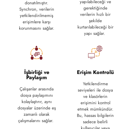
yapılabileceği ve
donatılmıştır.
gerektiğinde
Synchron, verilerin
verilerin hızlı bir
yetkilendirilmemiş
şekilde
erişimlere karşı
kurtarılabileceği bir
korunmasını sağlar.
yapı sağlar.
İşbirliği ve
Erişim Kontrolü
Paylaşım
Yetkilendirme
Çalışanlar arasında
seviyeleri ile dosya
dosya paylaşımını
ve klasörlerin
kolaylaştırır, aynı
erişimini kontrol
dosyalar üzerinde eş
etmek mümkündür.
zamanlı olarak
Bu, hassas bilgilerin
çalışmalarını sağlar.
sadece belirli
kullanıcılar veya