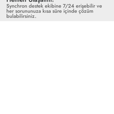
Synchron destek ekibine 7/24 erişebilir ve
her sorununuza kısa süre içinde çözüm
bulabilirsiniz.
Telefon: +90 216 978 81 91
Adınız
Soyadınız
E-Posta
Telefon